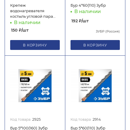
Крепеж
Бур 4*60(110) Зубр
водонагревателя
В наличии
костыль угловой пара
192
₽
/шт
КП-4
В наличии
150
₽
/шт
ЗУБР (Россия)
В КОРЗИНУ
В КОРЗИНУ
Код товара:
2925
Код товара:
2914
Бур 5*100(160) Зубр
Бур 5*60(110) Зубр