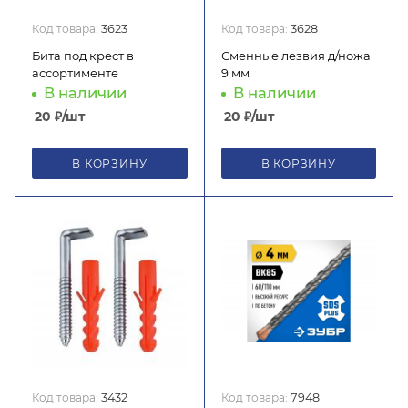
Код товара:
3623
Код товара:
3628
Бита под крест в
Сменные лезвия д/ножа
ассортименте
9 мм
В наличии
В наличии
20
₽
/шт
20
₽
/шт
В КОРЗИНУ
В КОРЗИНУ
Код товара:
3432
Код товара:
7948