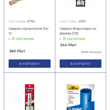
Код товара:
8760
Код товара:
4559
Сверло ступенчатое D4-
Сверло Форстнера по
12
дереву D32
В наличии
В наличии
544
₽
/шт
380
₽
/шт
ЗУБР (Россия)
В КОРЗИНУ
В КОРЗИНУ