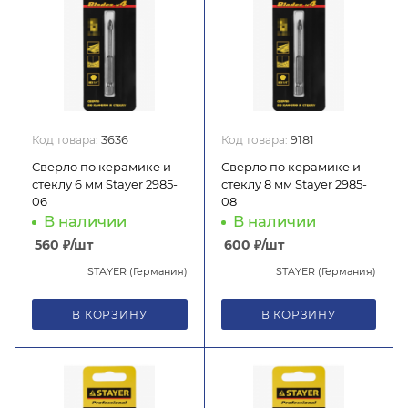
Код товара:
3636
Код товара:
9181
Сверло по керамике и
Сверло по керамике и
стеклу 6 мм Stayer 2985-
стеклу 8 мм Stayer 2985-
06
08
В наличии
В наличии
560
₽
/шт
600
₽
/шт
STAYER (Германия)
STAYER (Германия)
В КОРЗИНУ
В КОРЗИНУ